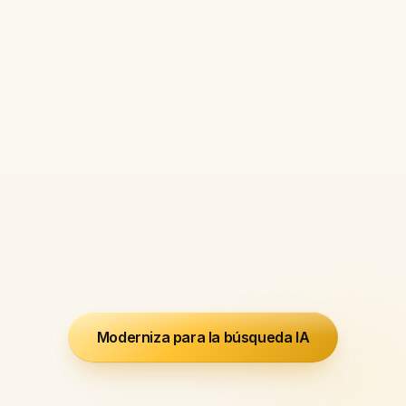
04
Estrategia, no solo
ejecución
Asesoramos en arquitectura de
contenido, posicionamiento de
entidades y estrategia de
citación IA con la misma
profundidad que un estratega
interno - a una fracción del
coste.
Moderniza para la búsqueda IA