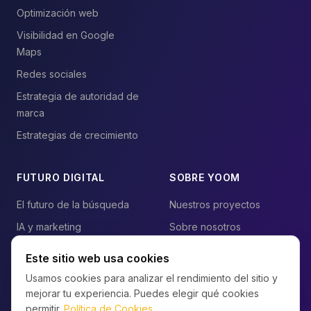
Optimización web
Visibilidad en Google
Maps
Redes sociales
Estrategia de autoridad de
marca
Estrategias de crecimiento
FUTURO DIGITAL
SOBRE YOOM
El futuro de la búsqueda
Nuestros proyectos
IA y marketing
Sobre nosotros
Blog
Contacto
Este sitio web usa cookies
Preguntas frecuentes
Usamos cookies para analizar el rendimiento del sitio y
mejorar tu experiencia. Puedes elegir qué cookies
Mapa del sitio
permitir.
Política de Cookies