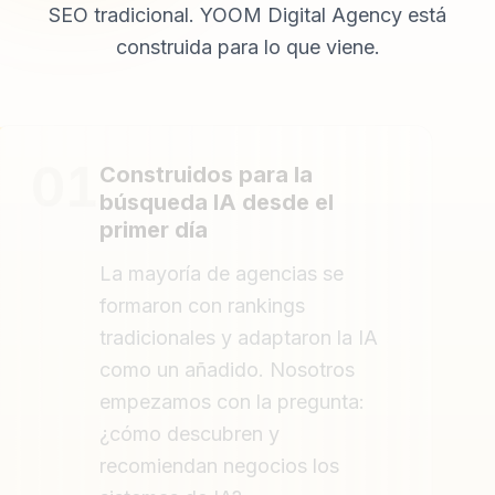
SEO tradicional. YOOM Digital Agency está
construida para lo que viene.
01
Construidos para la
búsqueda IA desde el
primer día
La mayoría de agencias se
formaron con rankings
tradicionales y adaptaron la IA
como un añadido. Nosotros
empezamos con la pregunta:
¿cómo descubren y
recomiendan negocios los
sistemas de IA?