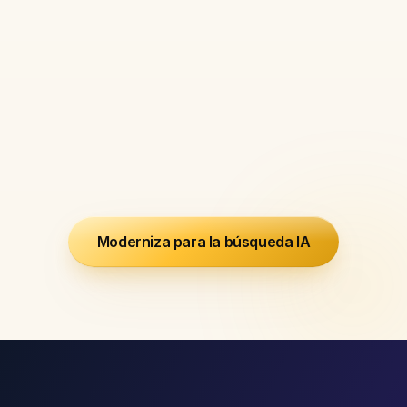
entidades y estrategia de
citación IA con la misma
profundidad que un estratega
interno - a una fracción del
coste.
Moderniza para la búsqueda IA