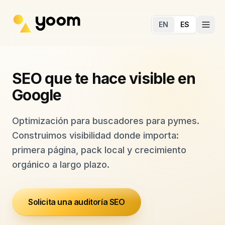
Ir al contenido principal
EN
ES
SEO que te hace visible en
Google
Optimización para buscadores para pymes.
Construimos visibilidad donde importa:
primera página, pack local y crecimiento
orgánico a largo plazo.
Solicita una auditoría SEO