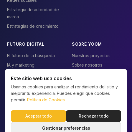
Estrategia de autoridad de
marca
Estrategias de crecimiento
FUTURO DIGITAL
SOBRE YOOM
El futuro de la búsqueda
Nuestros proyectos
IA y marketing
Sobre nosotros
Blog
Contacto
Este sitio web usa cookies
Preguntas frecuentes
Usamos cookies para analizar el rendimiento del sitio y
mejorar tu experiencia. Puedes elegir qué cookies
Mapa del sitio
permitir.
Política de Cookies
Aceptar todo
Rechazar todo
Privacidad
Cookies
Condiciones
Seguridad
Gestionar Cookies
© 2026 YOOM Digital Agency · Ámsterdam, NL · Al servicio
Gestionar preferencias
de empresas en todo el mundo.