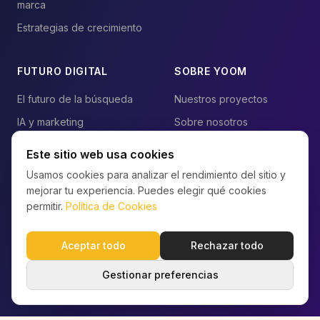
marca
Estrategias de crecimiento
FUTURO DIGITAL
SOBRE YOOM
El futuro de la búsqueda
Nuestros proyectos
IA y marketing
Sobre nosotros
Blog
Contacto
Este sitio web usa cookies
Preguntas frecuentes
Usamos cookies para analizar el rendimiento del sitio y
mejorar tu experiencia. Puedes elegir qué cookies
Mapa del sitio
permitir.
Política de Cookies
Aceptar todo
Rechazar todo
Privacidad
Cookies
Condiciones
Seguridad
Gestionar Cookies
© 2026 YOOM Digital Agency · Ámsterdam, NL · Al servicio
Gestionar preferencias
de empresas en todo el mundo.