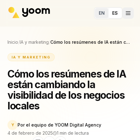
Ir al contenido principal
EN
ES
Inicio
/
IA y marketing
/
Cómo los resúmenes de IA están cambiando la visibilidad de los negocios locales
IA Y MARKETING
Cómo los resúmenes de IA
están cambiando la
visibilidad de los negocios
locales
Por el equipo de YOOM Digital Agency
Y
4 de febrero de 2025
1
min de lectura