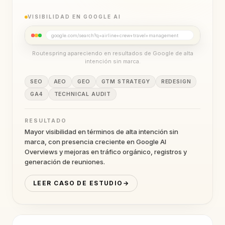
VISIBILIDAD EN GOOGLE AI
google.com/search?q=airline+crew+travel+management
Routespring apareciendo en resultados de Google de alta
intención sin marca.
SEO
AEO
GEO
GTM STRATEGY
REDESIGN
GA4
TECHNICAL AUDIT
RESULTADO
Mayor visibilidad en términos de alta intención sin
marca, con presencia creciente en Google AI
Overviews y mejoras en tráfico orgánico, registros y
generación de reuniones.
LEER CASO DE ESTUDIO
→