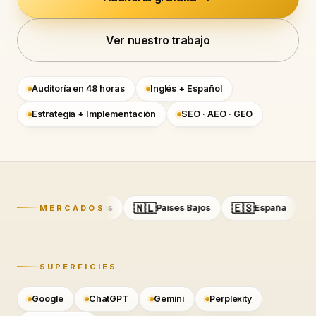
Ver nuestro trabajo
Auditoría en 48 horas
Inglés + Español
Estrategia + Implementación
SEO · AEO · GEO
🇺🇸
🇳🇱
🇪🇸
🇦🇪
Estados Unidos
Países Bajos
España
E
MERCADOS
Clientes en USA, Países Bajos, España, Emiratos Árabes
SUPERFICIES
Google
ChatGPT
Gemini
Perplexity