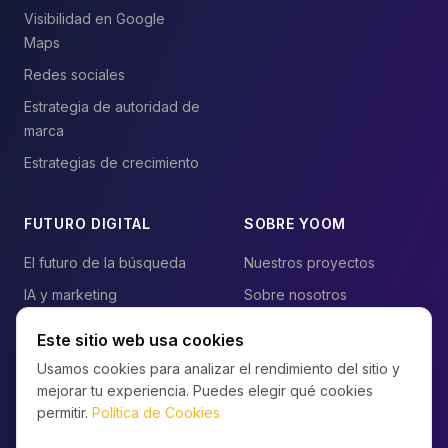
Visibilidad en Google
Maps
Redes sociales
Estrategia de autoridad de
marca
Estrategias de crecimiento
FUTURO DIGITAL
SOBRE YOOM
El futuro de la búsqueda
Nuestros proyectos
IA y marketing
Sobre nosotros
Blog
Contacto
Este sitio web usa cookies
Preguntas frecuentes
Usamos cookies para analizar el rendimiento del sitio y
mejorar tu experiencia. Puedes elegir qué cookies
Mapa del sitio
permitir.
Política de Cookies